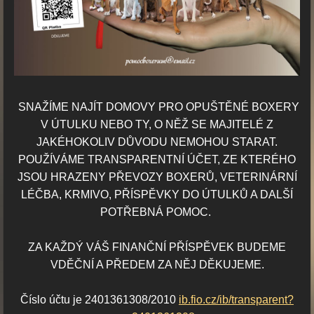
SNAŽÍME NAJÍT DOMOVY PRO OPUŠTĚNÉ BOXERY
V ÚTULKU NEBO TY,
O NĚŽ SE MAJITELÉ Z
JAKÉHOKOLIV DŮVODU NEMOHOU STARAT.
POUŽÍVÁME TRANSPARENTNÍ ÚČET, ZE KTERÉHO
JSOU HRAZENY PŘEVOZY BOXERŮ, VETERINÁRNÍ
LÉČBA, KRMIVO, PŘÍSPĚVKY DO ÚTULKŮ A DALŠÍ
POTŘEBNÁ POMOC.
ZA KAŽDÝ VÁŠ FINANČNÍ PŘÍSPĚVEK BUDEME
VDĚČNÍ A PŘEDEM ZA NĚJ DĚKUJEME.
Číslo účtu je 2401361308/2010
ib.fio.cz/ib/transparent?