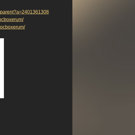
ransparent?a=2401361308
ocboxerum/
ocboxerum/