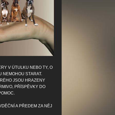
RY V ÚTULKU NEBO TY,
O
U NEMOHOU STARAT.
ERÉHO JSOU HRAZENY
RMIVO, PŘÍSPĚVKY DO
 POMOC.
VDĚČNÍ A PŘEDEM ZA NĚJ