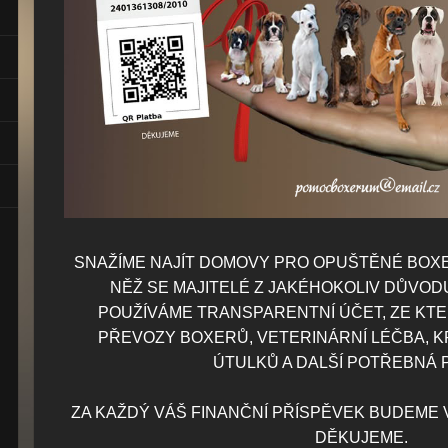
SNAŽÍME NAJÍT DOMOVY PRO OPUŠTĚNÉ BOXE
NĚŽ SE MAJITELÉ Z JAKÉHOKOLIV DŮVOD
POUŽÍVÁME TRANSPARENTNÍ ÚČET, ZE KT
PŘEVOZY BOXERŮ, VETERINÁRNÍ LÉČBA, K
ÚTULKŮ A DALŠÍ POTŘEBNÁ
ZA KAŽDÝ VÁŠ FINANČNÍ PŘÍSPĚVEK BUDEME 
DĚKUJEME.