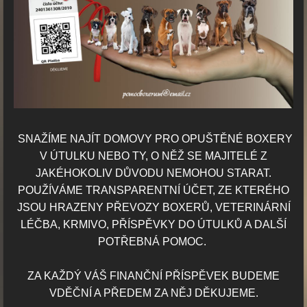
SNAŽÍME NAJÍT DOMOVY PRO OPUŠTĚNÉ BOXERY
V ÚTULKU NEBO TY,
O NĚŽ SE MAJITELÉ Z
JAKÉHOKOLIV DŮVODU NEMOHOU STARAT.
POUŽÍVÁME TRANSPARENTNÍ ÚČET, ZE KTERÉHO
JSOU HRAZENY PŘEVOZY BOXERŮ, VETERINÁRNÍ
LÉČBA, KRMIVO, PŘÍSPĚVKY DO ÚTULKŮ A DALŠÍ
POTŘEBNÁ POMOC.
ZA KAŽDÝ VÁŠ FINANČNÍ PŘÍSPĚVEK BUDEME
VDĚČNÍ A PŘEDEM ZA NĚJ DĚKUJEME.