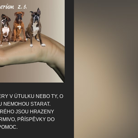
RY V ÚTULKU NEBO TY,
O
U NEMOHOU STARAT.
ERÉHO JSOU HRAZENY
RMIVO, PŘÍSPĚVKY DO
 POMOC.