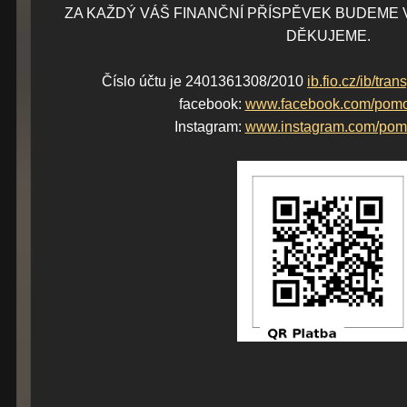
ZA KAŽDÝ VÁŠ FINANČNÍ PŘÍSPĚVEK BUDEME 
DĚKUJEME.
Číslo účtu je 2401361308/2010
ib.fio.cz/ib/t
facebook:
www.facebook.com/pom
Instagram:
www.instagram.com/pom