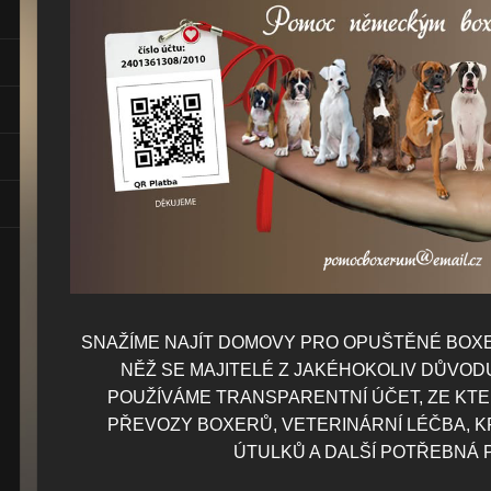
SNAŽÍME NAJÍT DOMOVY PRO OPUŠTĚNÉ BOXE
NĚŽ SE MAJITELÉ Z JAKÉHOKOLIV DŮVOD
POUŽÍVÁME TRANSPARENTNÍ ÚČET, ZE KT
PŘEVOZY BOXERŮ, VETERINÁRNÍ LÉČBA, K
ÚTULKŮ A DALŠÍ POTŘEBNÁ