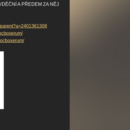
VDĚČNÍ A PŘEDEM ZA NĚJ
ransparent?a=2401361308
ocboxerum/
ocboxerum/