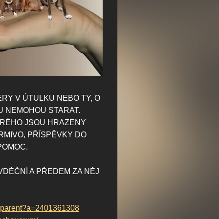
RY V ÚTULKU NEBO TY,
O
U NEMOHOU STARAT.
ERÉHO JSOU HRAZENY
RMIVO, PŘÍSPĚVKY DO
 POMOC.
VDĚČNÍ A PŘEDEM ZA NĚJ
ransparent?a=2401361308