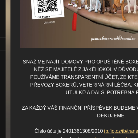
SNAŽÍME NAJÍT DOMOVY PRO OPUŠTĚNÉ BOXE
NĚŽ SE MAJITELÉ Z JAKÉHOKOLIV DŮVOD
POUŽÍVÁME TRANSPARENTNÍ ÚČET, ZE KT
PŘEVOZY BOXERŮ, VETERINÁRNÍ LÉČBA, K
ÚTULKŮ A DALŠÍ POTŘEBNÁ
ZA KAŽDÝ VÁŠ FINANČNÍ PŘÍSPĚVEK BUDEME 
DĚKUJEME.
Číslo účtu je 2401361308/2010
ib.fio.cz/ib/t