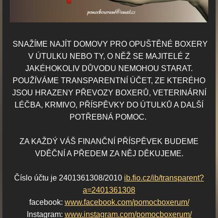
SNAŽÍME NAJÍT DOMOVY PRO OPUŠTĚNÉ BOXERY
V ÚTULKU NEBO TY,
O NĚŽ SE MAJITELÉ Z
JAKÉHOKOLIV DŮVODU NEMOHOU STARAT.
POUŽÍVÁME TRANSPARENTNÍ ÚČET, ZE KTERÉHO
JSOU HRAZENY PŘEVOZY BOXERŮ, VETERINÁRNÍ
LÉČBA, KRMIVO, PŘÍSPĚVKY DO ÚTULKŮ A DALŠÍ
POTŘEBNÁ POMOC.
ZA KAŽDÝ VÁŠ FINANČNÍ PŘÍSPĚVEK BUDEME
VDĚČNÍ A PŘEDEM ZA NĚJ DĚKUJEME.
Číslo účtu je 2401361308/2010
ib.fio.cz/ib/transparent?
a=2401361308
facebook:
www.facebook.com/pomocboxerum/
Instagram:
www.instagram.com/pomocboxerum/