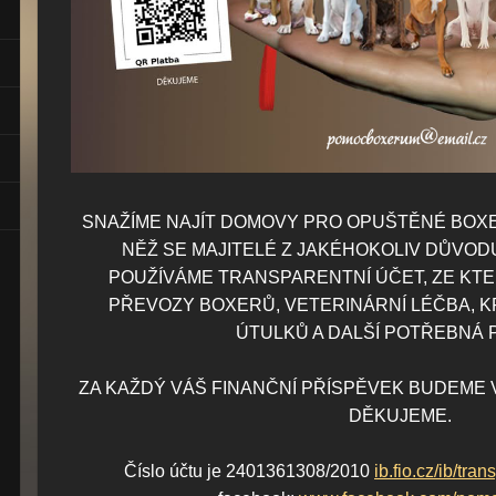
SNAŽÍME NAJÍT DOMOVY PRO OPUŠTĚNÉ BOXE
NĚŽ SE MAJITELÉ Z JAKÉHOKOLIV DŮVOD
POUŽÍVÁME TRANSPARENTNÍ ÚČET, ZE KT
PŘEVOZY BOXERŮ, VETERINÁRNÍ LÉČBA, K
ÚTULKŮ A DALŠÍ POTŘEBNÁ
ZA KAŽDÝ VÁŠ FINANČNÍ PŘÍSPĚVEK BUDEME 
DĚKUJEME.
Číslo účtu je 2401361308/2010
ib.fio.cz/ib/t