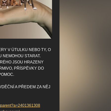
RY V ÚTULKU NEBO TY,
O
U NEMOHOU STARAT.
ERÉHO JSOU HRAZENY
RMIVO, PŘÍSPĚVKY DO
 POMOC.
VDĚČNÍ A PŘEDEM ZA NĚJ
ransparent?a=2401361308